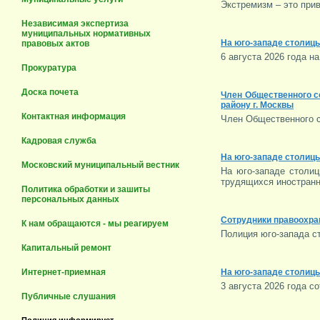
Экстремизм – это при
Независимая экспертиза
муниципальных нормативных
На юго-западе столиц
правовых актов
6 августа 2026 года 
Прокуратура
Доска почета
Член Общественного с
району г. Москвы
Контактная информация
Член Общественного с
Кадровая служба
На юго-западе столиц
Московский муниципальный вестник
На юго-западе столи
трудящихся иностран
Политика обработки и зашиты
персональных данных
Сотрудники правоохра
К нам обращаются - мы реагируем
Полиция юго-запада с
Капитальный ремонт
Интернет-приемная
На юго-западе столиц
3 августа 2026 года 
Публичные слушания