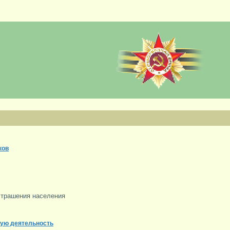
ков
устрашения населения
кую деятельность