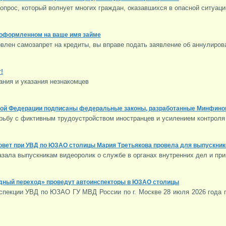
опрос, который волнует многих граждан, оказавшихся в опасной ситуаци
 оформленном на ваше имя займе
овлен самозапрет на кредиты, вы вправе подать заявление об аннулиров
!
ания и указания незнакомцев
ой Федерации подписаны федеральные законы, разработанные Минфином
рьбу с фиктивным трудоустройством иностранцев и усилением контроля
овет при УВД по ЮЗАО столицы Мария Третьякова провела для выпускник
азала выпускникам видеоролик о службе в органах внутренних дел и при
дный переход» проведут автоинспекторы в ЮЗАО столицы
спекции УВД по ЮЗАО ГУ МВД России по г. Москве 28 июля 2026 года