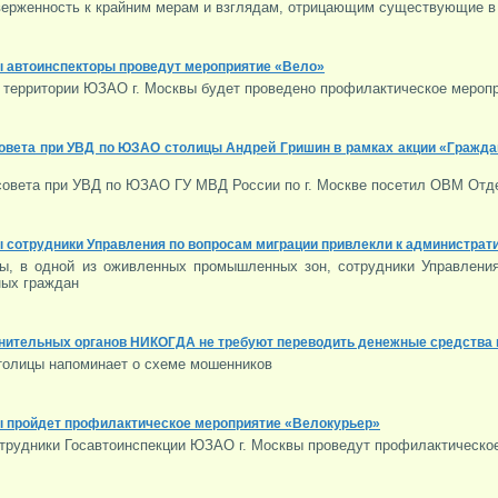
верженность к крайним мерам и взглядам, отрицающим существующие в
ы автоинспекторы проведут мероприятие «Вело»
на территории ЮЗАО г. Москвы будет проведено профилактическое мероп
овета при УВД по ЮЗАО столицы Андрей Гришин в рамках акции «Гражд
овета при УВД по ЮЗАО ГУ МВД России по г. Москве посетил ОВМ Отд
ы сотрудники Управления по вопросам миграции привлекли к администрат
цы, в одной из оживленных промышленных зон, сотрудники Управлени
ных граждан
нительных органов НИКОГДА не требуют переводить денежные средства н
толицы напоминает о схеме мошенников
ы пройдет профилактическое мероприятие «Велокурьер»
сотрудники Госавтоинспекции ЮЗАО г. Москвы проведут профилактическо