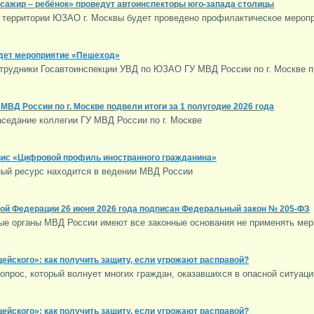
сажир – ребёнок» проведут автоинспекторы юго-запада столицы
на территории ЮЗАО г. Москвы будет проведено профилактическое мероп
дет мероприятие «Пешеход»
сотрудники Госавтоинспекции УВД по ЮЗАО ГУ МВД России по г. Москве
МВД России по г. Москве подвели итоги за 1 полугодие 2026 года
аседание коллегии ГУ МВД России по г. Москве
вис «Цифровой профиль иностранного гражданина»
ый ресурс находится в ведении МВД России
ой Федерации 26 июня 2026 года подписан Федеральный закон № 205-ФЗ
ые органы МВД России имеют все законные основания не применять мер
ейского»: как получить защиту, если угрожают расправой?
опрос, который волнует многих граждан, оказавшихся в опасной ситуаци
ейского»: как получить защиту, если угрожают расправой?