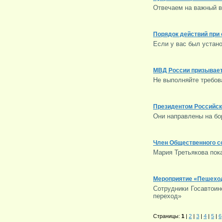
Отвечаем на важный в
Порядок действий при
Если у вас был устан
МВД России призывает
Не выполняйте требов
Президентом Российск
Они направлены на бо
Член Общественного с
Мария Третьякова пок
Мероприятие «Пешехо
Сотрудники Госавтоин
переход»
Страницы:
1
|
2
|
3
|
4
|
5
|
6