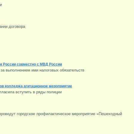
и
ании договора
 России совместно с МВД России
 за выполнением ими налоговых обязательств
ов колледжа агитационное мероприятие
гласила вступить в ряды полиции
 проведут городское профилактическое мероприятие «Пешеходный