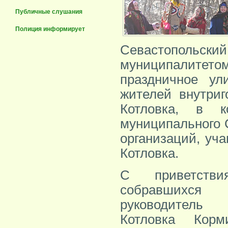
Публичные слушания
Полиция информирует
Севастопольс
муниципалите
праздничное ул
жителей внутриг
Котловка, в к
муниципального 
организаций, уч
Котловка.
С приветств
собравшихс
руководитель 
Котловка Корм