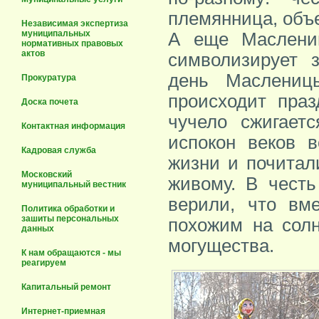
племянница, объе
Независимая экспертиза
муниципальных
А еще Маслениц
нормативных правовых
актов
символизирует 
день Маслениц
Прокуратура
происходит праз
Доска почета
чучело сжигает
Контактная информация
испокон веков в
Кадровая служба
жизни и почитал
Московский
живому. В честь
муниципальный вестник
верили, что вм
Политика обработки и
зашиты персональных
похожим на солн
данных
могущества.
К нам обращаются - мы
реагируем
Капитальный ремонт
Интернет-приемная