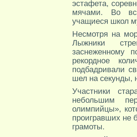
эстафета, соревн
мячами. Во вс
учащиеся школ м
Несмотря на мор
Лыжники стр
заснеженному п
рекордное коли
подбадривали св
шел на секунды, н
Участники ста
небольшим пе
олимпийцы», кот
проигравших не 
грамоты.