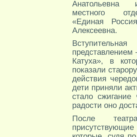
Анатольевна 
местного отд
«Единая Росси
Алексеевна.
Вступительная
представлением 
Катуха», в кот
показали старор
действия чередо
дети приняли ак
стало сжигание 
радости оно дост
После театра
присутствующие
которые, судя п