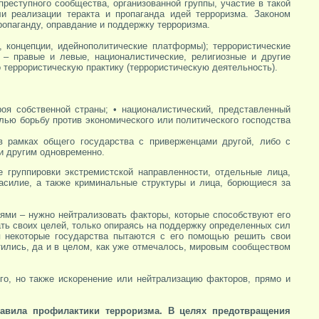
преступного сообщества, организованной группы, участие в такой
ли реализации теракта и пропаганда идей терроризма. Законом
ропаганду, оправдание и поддержку терроризма.
, концепции, идейнополитические платформы); террористические
 – правые и левые, националистические, религиозные и другие
о террористическую практику (террористическую деятельность).
оя собственной страны; • националистический, представленный
елью борьбу против экономического или политического господства
в рамках общего государства с приверженцами другой, либо с
 и другим одновременно.
е группировки экстремистской направленности, отдельные лица,
силие, а также криминальные структуры и лица, борющиеся за
ями – нужно нейтрализовать факторы, которые способствуют его
ать своих целей, только опираясь на поддержку определенных сил
я некоторые государства пытаются с его помощью решить свои
тились, да и в целом, как уже отмечалось, мировым сообществом
го, но также искоренение или нейтрализацию факторов, прямо и
равила профилактики терроризма. В целях предотвращения