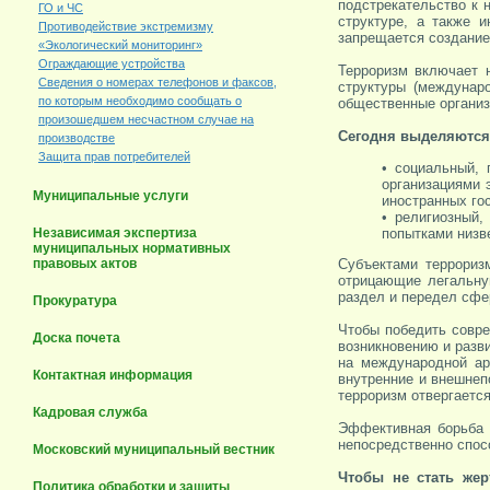
подстрекательство к 
ГО и ЧС
структуре, а также 
Противодействие экстремизму
запрещается создание
«Экологический мониторинг»
Ограждающие устройства
Терроризм включает н
Сведения о номерах телефонов и факсов,
структуры (междунар
по которым необходимо сообщать о
общественные организа
произошедшем несчастном случае на
Сегодня выделяются
производстве
Защита прав потребителей
• социальный, 
организациями 
Муниципальные услуги
иностранных го
• религиозный
попытками низв
Независимая экспертиза
муниципальных нормативных
правовых актов
Субъектами терроризм
отрицающие легальну
раздел и передел сфе
Прокуратура
Чтобы победить совре
Доска почета
возникновению и разв
на международной ар
Контактная информация
внутренние и внешнеп
терроризм отвергается
Кадровая служба
Эффективная борьба с
непосредственно спос
Московский муниципальный вестник
Чтобы не стать жер
Политика обработки и зашиты