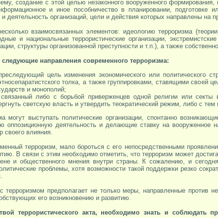
нему, создание с этой целью незаконного вооруженного формирования, 
информационное и иное пособничество в планировании, подготовке и
 и деятельность организаций, цели и действия которых направлены на п
есколько взаимосвязанных элементов: идеологию терроризма (теории
одные и национальные террористические организации, экстремистские
ции, структуры организованной преступности и т.п.), а также собственн
 следующие направления современного терроризма:
преследующий цель изменения экономического или политического стр
этносепаратистского толка, а также группировками, ставящими своей ц
сударств и монополий;
, связанный либо с борьбой приверженцев одной религии или секты 
ергнуть светскую власть и утвердить теократический режим, либо с тем
а могут выступать политические организации, спонтанно возникающи
ю оппозиционную деятельность и делающие ставку на вооруженное на
р своего влияния.
менный терроризм, мало бороться с его непосредственными проявлени
итию. В связи с этим необходимо отметить, что терроризм может достиг
ене и общественного мнения внутри страны. К сожалению, и сегодн
олитические проблемы, хотя возможности такой поддержки резко сокра
.
 терроризмом предполагает не только меры, направленные против не
обствующих его возникновению и развитию.
твой террористического акта, необходимо знать и соблюдать п