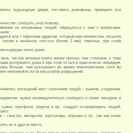
крепить подъездные двери, поставить домофоны, проверить все
ичностях сообщить участковому;
имание на незнакомых людей, обращаться к ним с вопросами:
ланов;
адреса или с обратным адресом, который вам неизвестен, посылок
 писем в необычно толстых (более 3 мм), тяжелых, при сгибе
роисходящие около дома.
окна, так как оконные плиты менее прочны, чем стеновые, к тому
мками рухнувшего дома и при этом остался практически невредим,
дома больше, чем рухнувшего во время землетрясения, хотя бы
ения невозможно из-за масштабов разрушений.
 избегать посещений мест скопления людей – рынков, стадионов,
редметам, нужно незамедлительно сообщать о своих находках в
 сумки, портфели, свертки и пр., следует останавливать людей,
лают;
– свистки, авторучки, портсигары, игрушки и пр., так как очень
ить их в другое место.
ену, колонну и пр. Если взрыв все-таки произошел, следует по