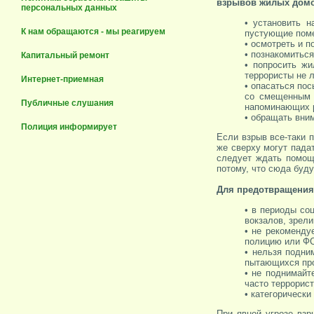
взрывов жилых домо
персональных данных
• установить н
К нам обращаются - мы реагируем
пустующие пом
• осмотреть и 
• познакомитьс
Капитальный ремонт
• попросить ж
террористы не л
Интернет-приемная
• опасаться по
со смещенным 
Публичные слушания
напоминающих р
• обращать вни
Полиция информирует
Если взрыв все-таки 
же сверху могут пада
следует ждать помощ
потому, что сюда буд
Для предотвращения
• в периоды со
вокзалов, зрел
• не рекоменду
полицию или Ф
• нельзя подни
пытающихся про
• не поднимайт
часто террорист
• категорически
При явной угрозе взр