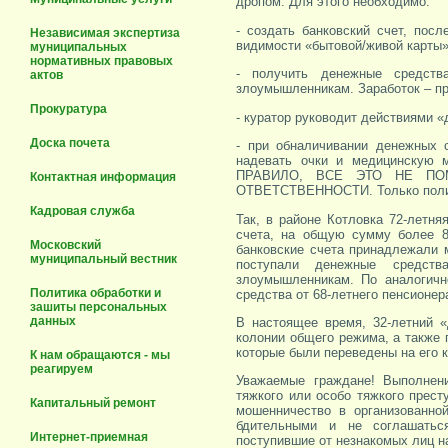
дропом. Для этого необходимо:
- создать банковский счет, пос
Независимая экспертиза
видимости «бытовой/живой карты»
муниципальных
нормативных правовых
- получить денежные средств
актов
злоумышленникам. Заработок – пр
Прокуратура
- куратор руководит действиями 
Доска почета
- при обналичивании денежных с
надевать очки и медицинскую м
ПРАВИЛО, ВСЕ ЭТО НЕ ПО
Контактная информация
ОТВЕТСТВЕННОСТИ. Только полиц
Кадровая служба
Так, в районе Котловка 72-летн
счета, на общую сумму более 8
Московский
банковские счета принадлежали м
муниципальный вестник
поступали денежные средств
злоумышленникам. По аналогичн
Политика обработки и
средства от 68-летнего пенсионер
зашиты персональных
данных
В настоящее время, 32-летний 
колонии общего режима, а также 
которые были переведены на его к
К нам обращаются - мы
реагируем
Уважаемые граждане! Выполнен
тяжкого или особо тяжкого прест
Капитальный ремонт
мошенничество в организованно
бдительными и не соглашаться
Интернет-приемная
поступившие от незнакомых лиц н