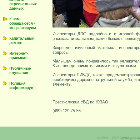
персональных
данных
К нам
обращаются -
мы реагируем
Инспекторы ДПС подробно и в игровой фо
Капитальный
рассказали малышам, какие бывают пешеходн
ремонт
Закрепляя изученный материал, инспекто
вопросы.
Интернет-
приемная
Малышам очень понравилось так увлекател
быть всегда внимательными и аккуратными.
Публичные
слушания
Инспекторы ГИБДД также продемонстрирова
необходимы дорожно-патрульной службе, и 
Полиция
элементы.
информирует
Пресс-служба УВД по ЮЗАО
(499) 129-75-56
© 2004—2026 Муниципальн