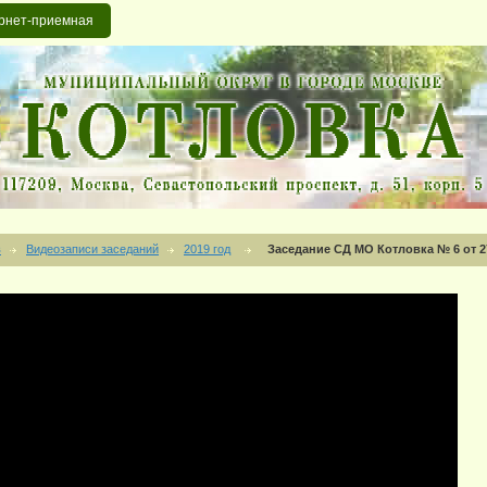
рнет-приемная
в
Видеозаписи заседаний
2019 год
Заседание СД МО Котловка № 6 от 27