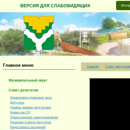
ВЕРСИЯ ДЛЯ СЛАБОВИДЯЩИХ
Инте
Главное меню
Главная
Совет депутато
Муниципальный округ
Совет депутатов
Нормативно-правовые акты
Депутаты
График приема депутатами
Комиссии СД
Общественное самоуправление
Решения Совета депутатов
Видеозаписи заседаний